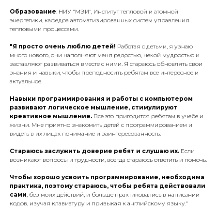
Образование
: НИУ "МЭИ", Институт тепловой и атомной
энергетики, кафедра автоматизированных систем управления
тепловыми процессами.
"Я просто очень люблю детей!
Работая с детьми, я узнаю
много нового, они наполняют меня радостью, некой мудростью и
заставляют развиваться вместе с ними. Я стараюсь обновлять свои
знания и навыки, чтобы преподносить ребятам все интересное и
актуальное.
Навыки программирования и работы с компьютером
развивают логическое мышление, стимулируют
креативное мышление.
Все это пригодится ребятам в учебе и
жизни. Мне приятно знакомить детей с программированием и
видеть в их лицах понимание и заинтересованность.
Стараюсь заслужить доверие ребят и слушаю их.
Если
возникают вопросы и трудности, всегда стараюсь ответить и помочь.
Чтобы хорошо усвоить программирование, необходима
практика, поэтому стараюсь, чтобы ребята действовали
сами
, без моих действий, и больше практиковались в написании
кодов, изучая клавиатуру и привыкая к английскому языку."