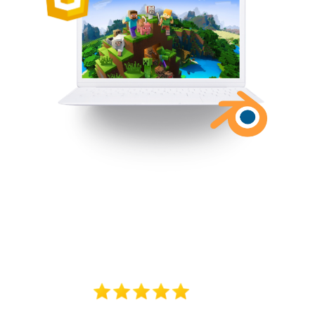
Minecraft.
Программирования на
Python. Создание игры
"Паркур"
3D-моделирование в
Blender. Создание
сказочного персонажа
Веб-программирование.
Создание раннера T-Rex
5/5
Цена:
от 16 500 руб. за 1 смену*