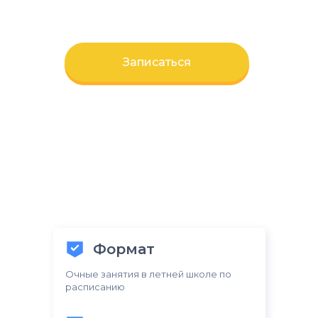
Предусмотрена система скидок**
Записаться
*с учетом всех скидок
**подробную информацию уточняйте у
менеджеров
Формат
Очные занятия в летней школе по
расписанию