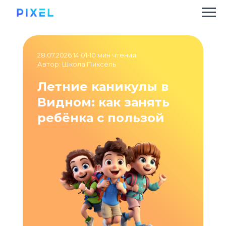
28.07.2026 14:01
•
10 мин чтения
Автор: Школа Пиксель
Летние каникулы в
Видном: как занять
ребёнка с пользой