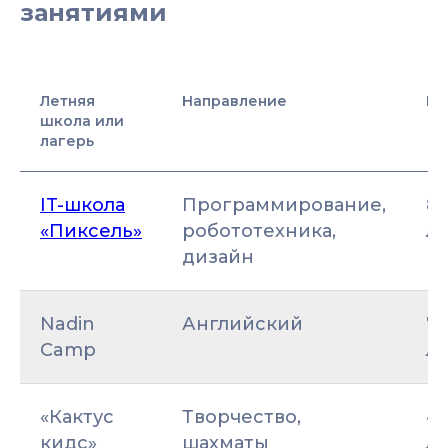
занятиями
Летняя
Направление
Во
школа или
лагерь
IT-школа
Программирование,
8–
«Пиксель»
робототехника,
ле
дизайн
Nadin
Английский
7–
Camp
ле
«Кактус
Творчество,
4–
кидс»
шахматы
ле