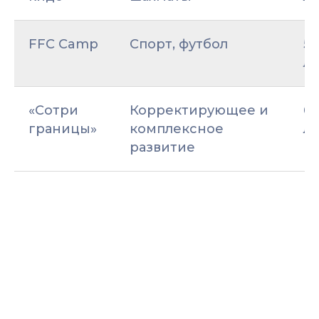
FFC Camp
Спорт, футбол
5–
ле
«Сотри
Корректирующее и
6,
границы»
комплексное
ле
развитие