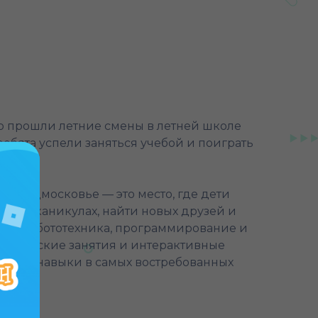
но прошли летние смены в летней школе
 ребята успели заняться учебой и поиграть
 в Подмосковье — это место, где дети
льных каникулах, найти новых друзей и
зой. Робототехника, программирование и
ктические занятия и интерактивные
вивает навыки в самых востребованных