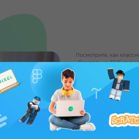
Посмотрите, как класс
«Пиксель» в 2025 году:
в активные игры.
Летняя школа "Пиксель"
могут отдохнуть на шко
провести время с поль
3D-моделирование, пра
методики – все это раз
сферах.