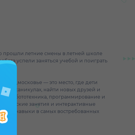
но прошли летние смены в летней школе
 ребята успели заняться учебой и поиграть
 в Подмосковье — это место, где дети
льных каникулах, найти новых друзей и
зой. Робототехника, программирование и
ктические занятия и интерактивные
вивает навыки в самых востребованных