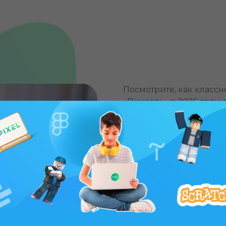
Посмотрите, как класс
«Пиксель» в 2025 году:
в активные игры.
Летняя школа "Пиксель"
могут отдохнуть на шко
провести время с поль
3D-моделирование, пра
методики – все это раз
сферах.