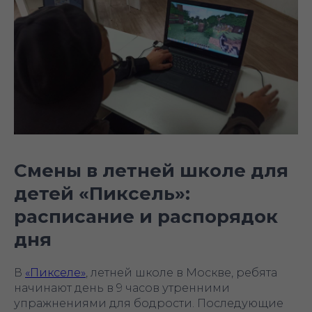
Смены в летней школе для
детей «Пиксель»:
расписание и распорядок
дня
В
«Пикселе»
, летней школе в Москве, ребята
начинают день в 9 часов утренними
упражнениями для бодрости. Последующие