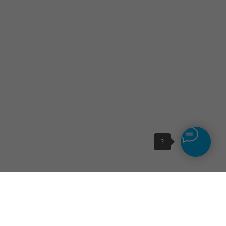
?
+7 (495) 150-59-65
info@clubpixel.ru