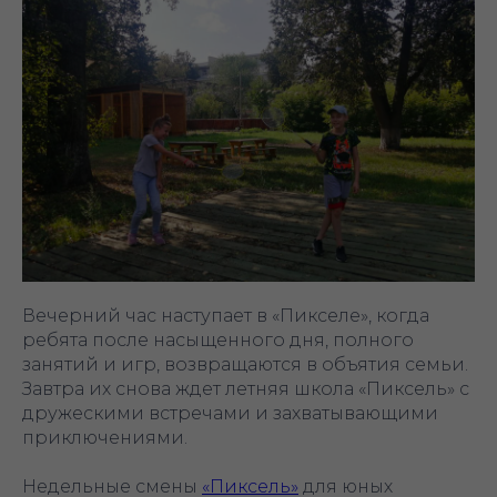
Вечерний час наступает в «Пикселе», когда
ребята после насыщенного дня, полного
занятий и игр, возвращаются в объятия семьи.
Завтра их снова ждет летняя школа «Пиксель» с
дружескими встречами и захватывающими
приключениями.
Недельные смены
«Пиксель»
для юных