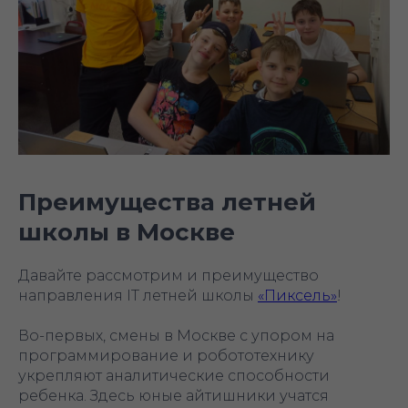
Преимущества летней
школы в Москве
Давайте рассмотрим и преимущество
направления IT летней школы
«Пиксель»
!
Во-первых, смены в Москве с упором на
программирование и робототехнику
укрепляют аналитические способности
ребенка. Здесь юные айтишники учатся