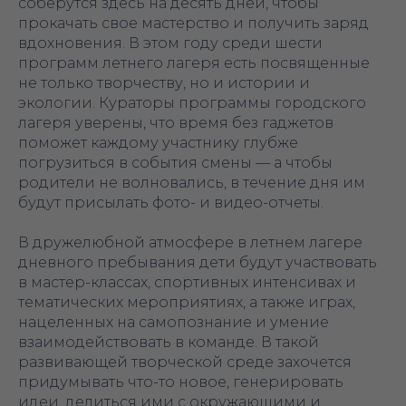
соберутся здесь на десять дней, чтобы
прокачать свое мастерство и получить заряд
вдохновения. В этом году среди шести
программ летнего лагеря есть посвященные
не только творчеству, но и истории и
экологии. Кураторы программы городского
лагеря уверены, что время без гаджетов
поможет каждому участнику глубже
погрузиться в события смены — а чтобы
родители не волновались, в течение дня им
будут присылать фото- и видео-отчеты.
В дружелюбной атмосфере в летнем лагере
дневного пребывания дети будут участвовать
в мастер-классах, спортивных интенсивах и
тематических мероприятиях, а также играх,
нацеленных на самопознание и умение
взаимодействовать в команде. В такой
развивающей творческой среде захочется
придумывать что-то новое, генерировать
идеи, делиться ими с окружающими и