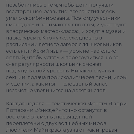
позаботились о том, чтобы дети получали
всестороннее развитие: все занятия здесь
умело скомбинированы. Поэтому участники
смен здесь и занимаются спортом, и участвуют
в творческих мастер-классах, и ходят в музеи и
на экскурсии. К тому же, ежедневно в
расписании летнего лагеря для школьников
есть английский язык — урок не настолько
долгий, чтобы устать и перегрузиться, но за
счет регулярности школьник сможет
подтянуть свой уровень. Никаких скучных
лекций: подача происходит через песни, игры
и сценки, а как итог — словарный запас
незаметно увеличится на десятки слов.
Каждая неделя — тематическая. Фанаты «‎Гарри
Поттера» и «‎Уэнсдей» точно останутся в
восторге от смены, посвященной
переплетению двух волшебных миров.
Любители Майнкрафта узнают, как игровая