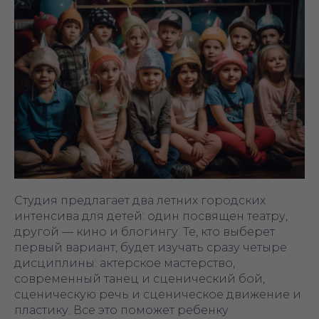
Студия предлагает два летних городских
интенсива для детей: один посвящен театру,
другой — кино и блогингу. Те, кто выберет
первый вариант, будет изучать сразу четыре
дисциплины: актерское мастерство,
современный танец и сценический бой,
сценическую речь и сценическое движение и
пластику. Все это поможет ребенку