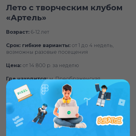
Лето с творческим клубом
«‎Артель»
Возраст:
6-12 лет
Срок: гибкие варианты:
от 1 до 4 недель,
возможны разовые посещения
Цена:
от 14 800 р. за неделю
Где находится:
м. Преображенская