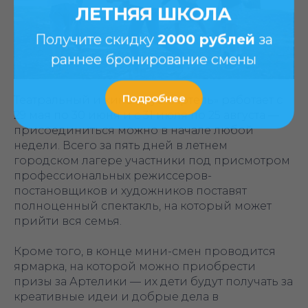
ЛЕТНЯЯ ШКОЛА
Получите скидку
2000 рублей
за
раннее бронирование смены
Подробнее
Театральный и кино-клуб «‎Артель» работает с
29 мая по 30 июня и с 31 июля по 25 августа —
присоединиться можно в начале любой
недели. Всего за пять дней в летнем
городском лагере участники под присмотром
профессиональных режиссеров-
постановщиков и художников поставят
полноценный спектакль, на который может
прийти вся семья.
Кроме того, в конце мини-смен проводится
ярмарка, на которой можно приобрести
призы за Артелики — их дети будут получать за
креативные идеи и добрые дела в