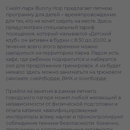
Скейт-парк Bunny Hop предлагает летнюю
программу для детей – времяпровождение
для тех, кто не хочет сидеть на месте. Здесь
предусмотрен специальный тариф
посещения, который называется «‎Детский
клуб»: он активен в будни с 8:30 до 20:00, в
течение всего этого времени можно
находиться на территории парка. Рядом есть
кафе, где ребенок подкрепится и наберется
сил для продолжения тренировок. А их будет
немало: здесь можно заниматься на трюковом
самокате, скейтборде, BMX и лонгборде.
Прийти на занятия в рамках летнего
городского лагеря может любой желающий в
независимости от физической подготовки и
опыта катания: квалифицированные
инструкторы всему научат и проконтролируют
соблюдение техники безопасности. Конечно,
продуманы и дополнительные активности