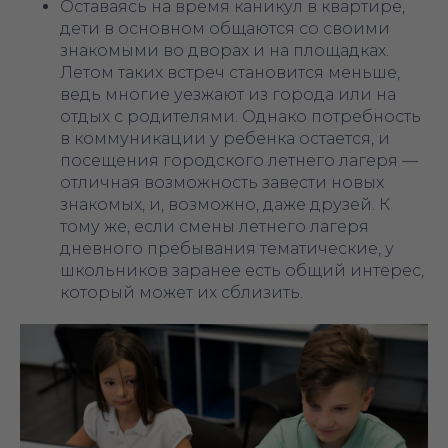
Оставаясь на время каникул в квартире,
дети в основном общаются со своими
знакомыми во дворах и на площадках.
Летом таких встреч становится меньше,
ведь многие уезжают из города или на
отдых с родителями. Однако потребность
в коммуникации у ребенка остается, и
посещения городского летнего лагеря —
отличная возможность завести новых
знакомых, и, возможно, даже друзей. К
тому же, если смены летнего лагеря
дневного пребывания тематические, у
школьников заранее есть общий интерес,
который может их сблизить.