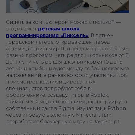
Сидеть за компьютером можно с пользой —
это докажет
детская школа
программирования «‎Пиксель»‎
. В летнем
городском лагере, открывающем перед
детьми двери в мир IT, предусмотрено восемь
разных программ: четыре для школьников от 8
до 11 лет и четыре для школьников от 10 до 15
лет. Они комбинируют между собой несколько
направлений, в рамках которых участники под
присмотров квалифицированных
специалистов попробуют себя в
робототехнике, создадут игры в Roblox,
займутся 3D-моделированием, сконструируют
собственный сайт в Figma, изучат язык Python
через игровую вселенную Minecraft или
разработают браузерную игру на JavaScript.
При выборе программы городского летнего