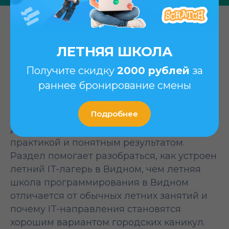
Блог летней школы
ЛЕТНЯЯ ШКОЛА
программирования в Видном
Получите скидку
2000 рублей
за
для детей
раннее бронирование смены
На этой странице собраны материалы для
Подробнее
родителей из Видного, которые выбирают
для ребенка летний формат с пользой,
практикой и понятным результатом.
Раздел помогает разобраться, как устроен
летний IT-лагерь в Видном, чем летняя
школа программирования в Видном
отличается от обычных летних занятий и
почему IT-направления становятся
хорошим вариантом городских каникул.