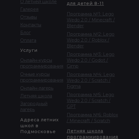
О летней школе
для детей 8-11
Галерея
Программа №1: Lego
Отзывы
Wedo 2.0 / Minecraft /
Контакты
Blender
Блог
Программа №2: Lego
Wedo 2.0 / Roblox /
Оплата
Blender
Услуги
Программа №3: Lego
Онлайн-курсы
Wedo 2.0 / Godot /
программирования
Gimp
Очные курсы
Программа №4: Lego
программирования
Wedo 2.0 / Scratch /
Figma
Онлайн-лагерь
Программа №5: Lego
Летняя школа
Wedo 2.0 / Scratch /
Загородный
GPT
лагерь
Программа №6: Roblox
Адреса летних
/ Minecraft / Scratch
школ в
Летняя школа
Подмосковье
программирования